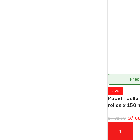
Prec
-6%
Papel Toalla 
rollos x 150 
S/
68
S/
72.50
AÑADIR AL C