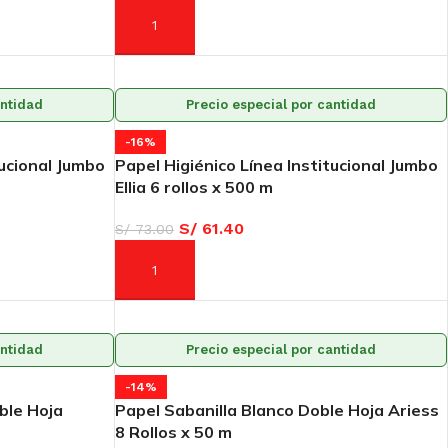
AÑADIR AL CARRITO
antidad
Precio especial por cantidad
-16%
tucional Jumbo
Papel Higiénico Línea Institucional Jumbo
Ellia 6 rollos x 500 m
S/
61.40
S/
73.00
AÑADIR AL CARRITO
antidad
Precio especial por cantidad
-14%
ble Hoja
Papel Sabanilla Blanco Doble Hoja Ariess
8 Rollos x 50 m