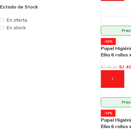
Estado de Stock
En oferta
En stock
Prec
-10%
Papel Higiéni
Ellia 6 rollos
S/
40
S/
45.30
AÑADIR AL C
Prec
-13%
Papel Higiéni
Ellia 6 rollos