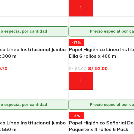
AÑADIR AL CARRITO
io especial por cantidad
Precio especial por c
-17%
co Línea Institucional Jumbo
Papel Higiénico Línea Insti
 x 300 m
Ellia 6 rollos x 400 m
.70
S/
52.00
S/
63.00
ARRITO
AÑADIR AL CARRITO
io especial por cantidad
Precio especial por c
-8%
co Línea Institucional Jumbo
Papel Higiénico Señorial Do
 x 550 m
Paquete x 4 rollos 6 Pack