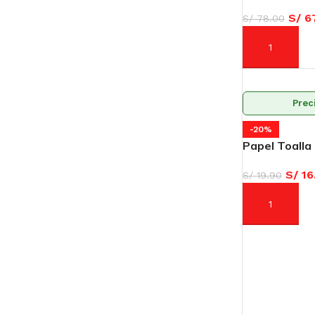
S/
67
S/
78.00
AÑADIR AL C
Prec
-20%
Papel Toalla 
S/
16
S/
19.90
AÑADIR AL C