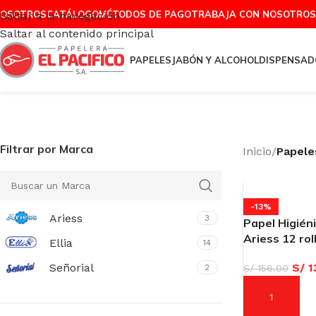
OSOTROS
CATÁLOGO
MÉTODOS DE PAGO
TRABAJA CON NOSOTROS
Saltar a la navegación
Saltar al contenido principal
PAPELES
JABÓN Y ALCOHOL
DISPENSAD
Filtrar por Marca
Inicio
/
Papele
-13%
Ariess
3
Papel Higiéni
Ariess 12 rol
Ellia
14
Señorial
S/
1
2
S/
156.00
AÑADIR AL C