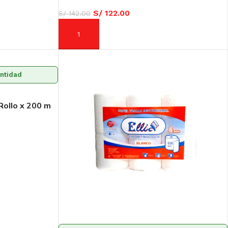
S/
122.00
S/
142.00
AÑADIR AL CARRITO
antidad
 Rollo x 200 m