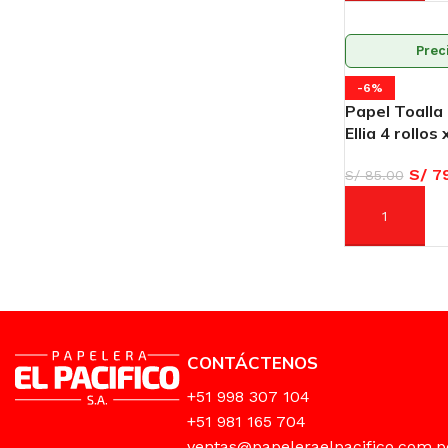
Prec
-6%
Papel Toalla 
Ellia 4 rollos
S/
79
S/
85.00
AÑADIR AL C
CONTÁCTENOS
+51 998 307 104
+51 981 165 704
ventas@papeleraelpacifico.com.p