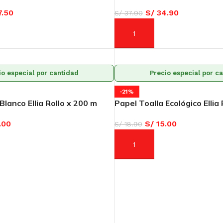
.50
S/
34.90
S/
37.90
ARRITO
AÑADIR AL CARRITO
io especial por cantidad
Precio especial por c
-21%
Blanco Ellia Rollo x 200 m
Papel Toalla Ecológico Ellia
.00
S/
15.00
S/
18.90
ARRITO
AÑADIR AL CARRITO