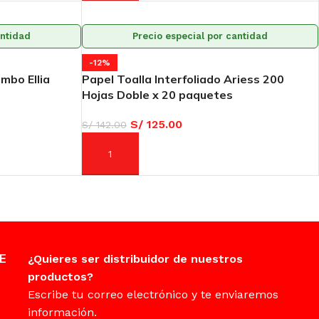
antidad
Precio especial por cantidad
-12%
umbo Ellia
Papel Toalla Interfoliado Ariess 200
Hojas Doble x 20 paquetes
S/
125.00
S/
142.00
AÑADIR AL CARRITO
E
¿Quieres ser distribuidor de nuestros
productos?
Escribe tu correo electrónico y te enviaremos
información.