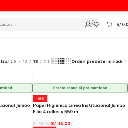
S/
0.
trar
9
12
18
24
antidad
Precio especial por cantidad
-18%
tucional Jumbo
Papel Higiénico Línea Institucional Jumbo
Ellia 4 rollos x 550 m
S/
45.00
S/
55.00