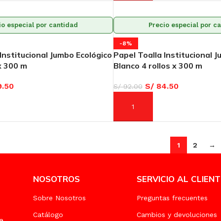
io especial por cantidad
Precio especial por c
-8%
Institucional Jumbo Ecológico
Papel Toalla Institucional J
 x 300 m
Blanco 4 rollos x 300 m
.50
S/
84.50
S/
92.00
ARRITO
AÑADIR AL CARRITO
1
2
→
NOSOTROS
SERVICIO AL CLIENT
Sobre Nosotros
Preguntas frecuentes
Catálogo
Cambios y devoluciones
e