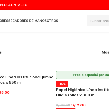
BLOG
CONTACTO
ORES
SECADORES DE MANOS
OTROS
s
Mos
Precio especial por c
co Línea Institucional Jumbo
los x 550 m
-15%
Papel Higiénico Línea Insti
35.00
Ellia 4 rollos x 300 m
ARRITO
S/
27.10
S/
32.00