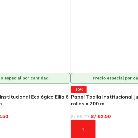
io especial por cantidad
Precio especial por c
-10%
Institucional Ecológico Ellia 6
Papel Toalla Institucional 
m
rollos x 200 m
.50
S/
62.50
S/
69.70
ARRITO
AÑADIR AL CARRITO