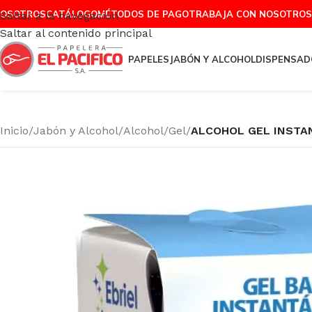
OSOTROS
CATÁLOGO
MÉTODOS DE PAGO
TRABAJA CON NOSOTROS
Saltar a la navegación
Saltar al contenido principal
PAPELES
JABÓN Y ALCOHOL
DISPENSAD
Inicio
/
Jabón y Alcohol
/
Alcohol
/
Gel
/
ALCOHOL GEL INSTA