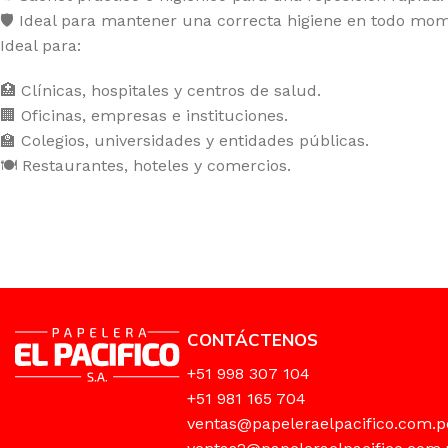
🛡️ Ideal para mantener una correcta higiene en todo mo
Ideal para:
🏥 Clínicas, hospitales y centros de salud.
🏢 Oficinas, empresas e instituciones.
🏫 Colegios, universidades y entidades públicas.
🍽️ Restaurantes, hoteles y comercios.
CONTÁCTENOS
+51 998 307 104
+51 981 165 704
ventas@papeleraelpacifico.com.p