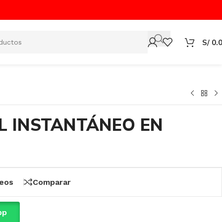
S/
0.
L INSTANTÁNEO EN
seos
Comparar
pp