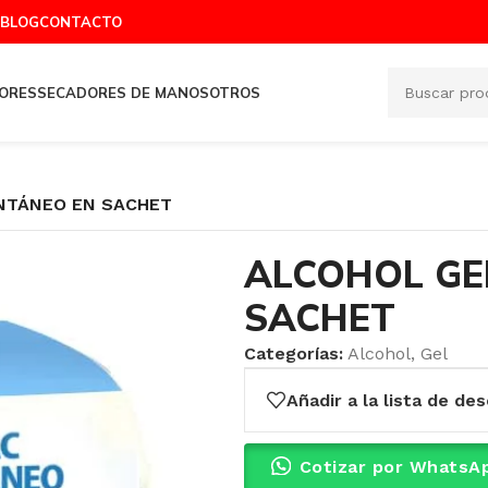
BLOG
CONTACTO
ORES
SECADORES DE MANOS
OTROS
NTÁNEO EN SACHET
ALCOHOL GE
SACHET
Categorías:
Alcohol
,
Gel
Añadir a la lista de de
Cotizar por WhatsA